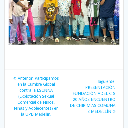
Navegación
Entrada
Anterior:
Participamos
Siguie
Siguiente:
de
anterior:
en la Cumbre Global
entrad
PRESENTACIÓN
contra la ESCNNA
FUNDACIÓN ADEL C-8
entradas
(Explotación Sexual
20 AÑOS ENCUENTRO
Comercial de Niños,
DE CHIRIMÍAS COMUNA
Niñas y Adolecentes) en
8 MEDELLÍN
la UPB Medellín.